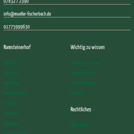
07832 / 2390
E-Mail
info@mueller-fischerbach.de
WhatsApp:
01775999630
Ramsteinerhof
Wichtig zu wissen
Speicher
Wichtig zu wissen
Über uns
Gutscheinshop
Backhaus
Markt-Scheune
Nachhaltigkeit
Kontakt
Saustall
Rechtliches
Aktuelles
Wellness
Impressum