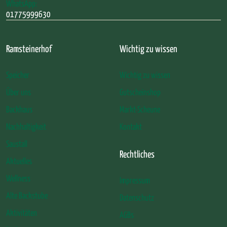
WhatsApp:
01775999630
Ramsteinerhof
Wichtig zu wissen
Speicher
Wichtig zu wissen
Über uns
Gutscheinshop
Backhaus
Markt-Scheune
Nachhaltigkeit
Kontakt
Saustall
Rechtliches
Aktuelles
Wellness
Impressum
Alte Backstube
Datenschutz
Aktivitäten
AGBs