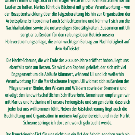
Unsere Familie bringt sich in vielfältiger Weise ein, um den Ramsteinerhof am
Laufen zu halten. Marius führt die Bäckerei mit großer Verantwortung – von
der Rezeptentwicklung über die Teigzubereitung bis hin zur Organisation der
Arbeitspläne. Er koordiniert auch Schlachttermine und kümmert sich um die
Nachkalkulation sowie alle notwendigen Bürotätigkeiten. Zusammen mit Uli
sorgt er außerdem für den reibungslosen Betrieb unserer
Holzverstromungsanlage, die einen wichtigen Beitrag zur Nachhaltigkeit auf
dem Hof leistet.
Die Markt-Scheune, die wir Ende der 2010er-Jahre eröffnet haben, liegt uns
ebenfalls sehr am Herzen. Sie wird von Raphael geleitet, der sich mit viel
Engagement um die Abläufe kümmert, während Uli und ich weiterhin
Verantwortung für die Marktscheune tragen. Uli widmet sich außerdem der
Pflege unserer Rinder, den Wiesen und Wäldern sowie der Brennerei und
erledigt den landwirtschaftlichen Schriftverkehr. Gemeinsam empfangen wir
mit Marius und Katharina oft unsere Feriengäste und sorgen dafür, dass sich
jeder bei uns willkommen fühlt. Neben der Gästebetreuung liegt auch die
Buchhaltung und Organisation in meinem Aufgabenbereich, und in der Markt-
Scheune springe ich dort ein, wo ich gebraucht werde.
Der Ramsteinerhof ist für uns nicht nur ein Ort der Arbeit, sondern auch ein