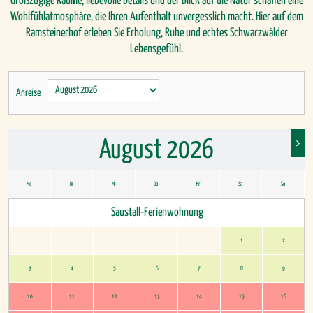
Großzügige Räume, liebevolle Details und der Blick auf die Natur schaffen eine
Wohlfühlatmosphäre, die Ihren Aufenthalt unvergesslich macht. Hier auf dem
Ramsteinerhof erleben Sie Erholung, Ruhe und echtes Schwarzwälder
Lebensgefühl.
Anreise
August 2026
Mo
Di
Mi
Do
Fr
Sa
So
Saustall-Ferienwohnung
Mo
Di
Mi
Do
Fr
Sa
So
1
2
3
4
5
6
7
8
9
10
11
12
13
14
15
16