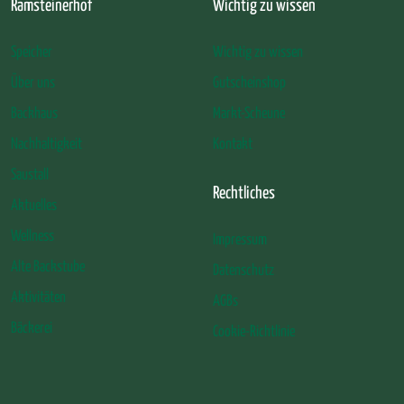
Ramsteinerhof
Wichtig zu wissen
Speicher
Wichtig zu wissen
Über uns
Gutscheinshop
Backhaus
Markt-Scheune
Nachhaltigkeit
Kontakt
Saustall
Rechtliches
Aktuelles
Wellness
Impressum
Alte Backstube
Datenschutz
Aktivitäten
AGBs
Bäckerei
Cookie-Richtlinie