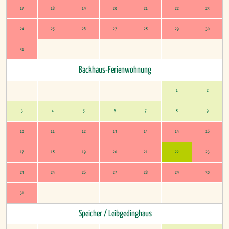
17
18
19
20
21
22
23
24
25
26
27
28
29
30
31
Backhaus-Ferienwohnung
1
2
3
4
5
6
7
8
9
10
11
12
13
14
15
16
17
18
19
20
21
22
23
24
25
26
27
28
29
30
31
Speicher / Leibgedinghaus