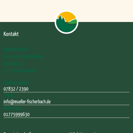
Kontakt
Ramsteinerhof
Ulrich und Brigitte Müller
Hintertal 21
77716 Fischerbach
Telefonnummer
07832 / 2390
E-Mail
info@mueller-fischerbach.de
WhatsApp:
01775999630