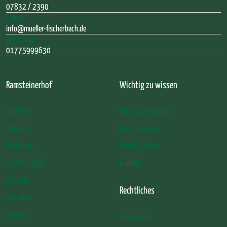
07832 / 2390
E-Mail
info@mueller-fischerbach.de
WhatsApp:
01775999630
Ramsteinerhof
Wichtig zu wissen
Speicher
Wichtig zu wissen
Über uns
Gutscheinshop
Backhaus
Markt-Scheune
Nachhaltigkeit
Kontakt
Saustall
Rechtliches
Aktuelles
Wellness
Impressum